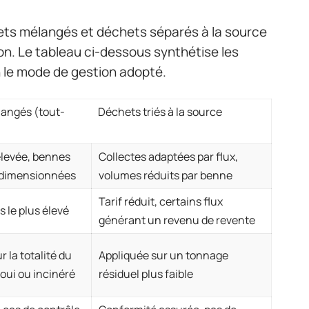
hets mélangés et déchets séparés à la source
ion. Le tableau ci-dessous synthétise les
 le mode de gestion adopté.
angés (tout-
Déchets triés à la source
levée, bennes
Collectes adaptées par flux,
rdimensionnées
volumes réduits par benne
Tarif réduit, certains flux
s le plus élevé
générant un revenu de revente
r la totalité du
Appliquée sur un tonnage
oui ou incinéré
résiduel plus faible